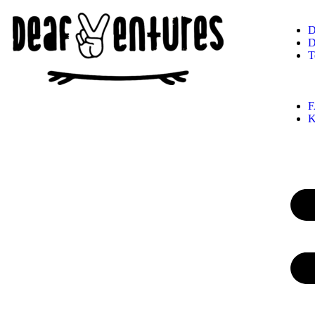
D
D
T
K