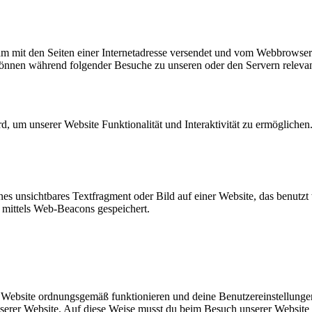
nsam mit den Seiten einer Internetadresse versendet und vom Webbrowse
önnen während folgender Besuche zu unseren oder den Servern relevant
rd, um unserer Website Funktionalität und Interaktivität zu ermögliche
nes unsichtbares Textfragment oder Bild auf einer Website, das benutz
 mittels Web-Beacons gespeichert.
er Website ordnungsgemäß funktionieren und deine Benutzereinstellunge
nserer Website. Auf diese Weise musst du beim Besuch unserer Website 